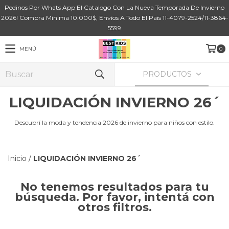
Pedinos Por Whats App El Catalogo Con La Nueva Temporada De Invierno
2026! Compra Mínima 10.000$, Envíos A Todo El Pais 11-4079-2524/11-3864-
5599
MENÚ
0
PRODUCTOS
LIQUIDACIÓN INVIERNO 26´
Descubrí la moda y tendencia 2026 de invierno para niños con estilo.
Inicio
/
LIQUIDACIÓN INVIERNO 26´
No tenemos resultados para tu
búsqueda. Por favor, intentá con
otros filtros.