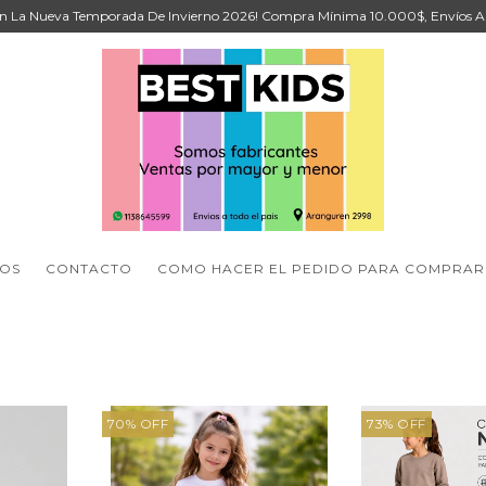
n La Nueva Temporada De Invierno 2026! Compra Mínima 10.000$, Envíos A T
SOS
CONTACTO
COMO HACER EL PEDIDO PARA COMPRAR
70
%
OFF
73
%
OFF