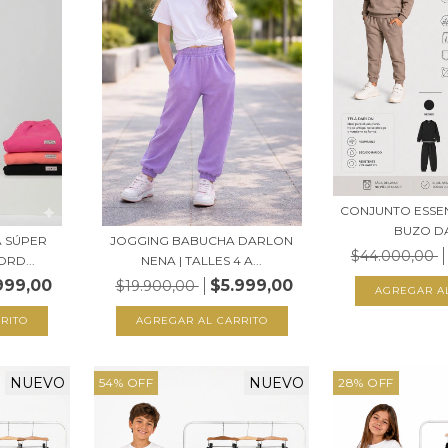
CONJUNTO ESSENT
BUZO DA
A SÚPER
JOGGING BABUCHA DARLON
$44.000,00
RD...
NENA | TALLES 4 A...
999,00
$5.999,00
$19.900,00
AGREGAR A
RITO
AGREGAR AL CARRITO
NUEVO
NUEVO
54
%
OFF
28
%
OFF