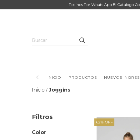
Pedinos Por Whats App El Catalogo Co
INICIO
PRODUCTOS
NUEVOS INGRE
Inicio
Joggins
/
Filtros
62
%
OFF
Color