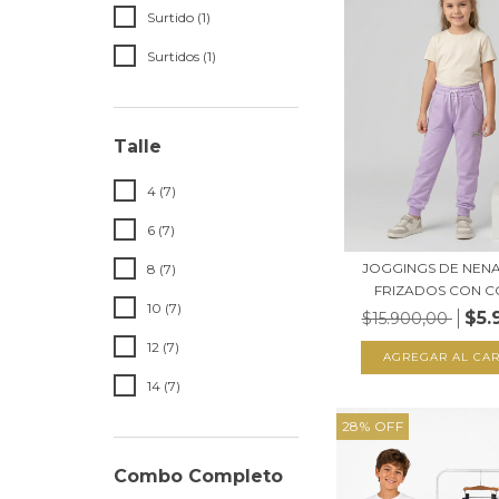
Surtido (1)
Surtidos (1)
Talle
4 (7)
6 (7)
JOGGINGS DE NEN
8 (7)
FRIZADOS CON CO
10 (7)
$5.
$15.900,00
12 (7)
AGREGAR AL CAR
14 (7)
28
%
OFF
Combo Completo