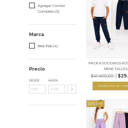
Agregar Combo
Completo (3)
Marca
Best Kids (4)
PACK 6 JOGGINGS RÚ
Precio
NENE TALLES.
$29
$41.400,00
DESDE
HASTA
AGREGAR AL CAR
22
%
OFF