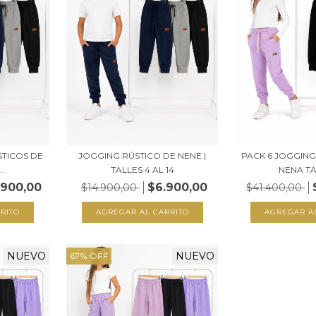
STICOS DE
JOGGING RÚSTICO DE NENE |
PACK 6 JOGGING
..
TALLES 4 AL 14
NENA TAL
.900,00
$6.900,00
$14.900,00
$41.400,00
RITO
AGREGAR AL CARRITO
AGREGAR A
NUEVO
NUEVO
67
%
OFF