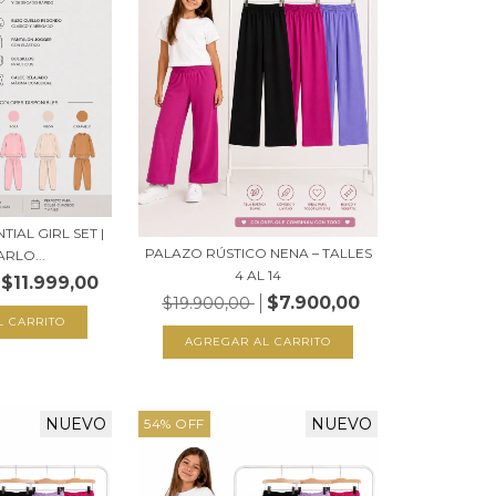
IAL GIRL SET |
PALAZO RÚSTICO NENA – TALLES
RLO...
4 AL 14
$11.999,00
$7.900,00
$19.900,00
L CARRITO
AGREGAR AL CARRITO
NUEVO
NUEVO
54
%
OFF